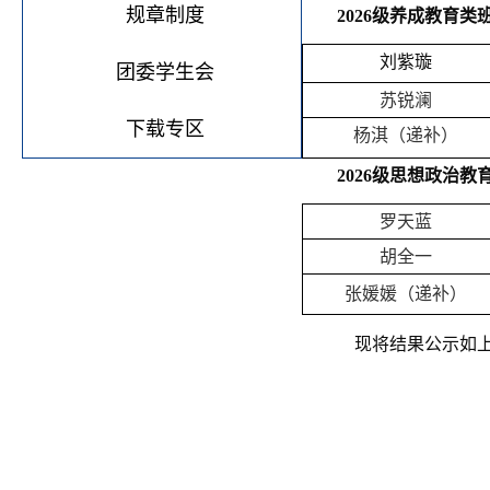
规章制度
202
6
级养成教育类
刘紫璇
团委学生会
苏锐澜
下载专区
杨淇（递补）
202
6
级思想政治教
罗天蓝
胡全一
张媛媛（递补）
现将结果公示如