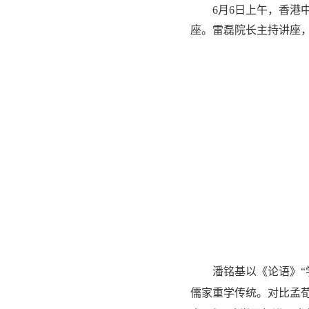
6月6日上午，香港
座。雷磊院长主持讲座
潘铭基以《论语》
“
儒家重学传统。对比孟