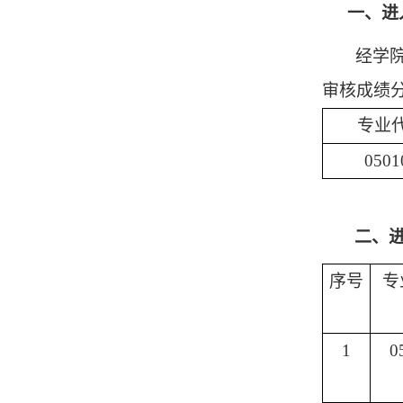
一、进
经学
审核成绩
专业
0501
二、
序号
专
1
0