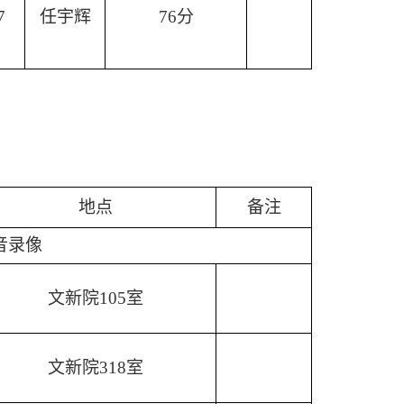
7
任宇辉
76分
地点
备注
音录像
文新院
105室
文新院
318室