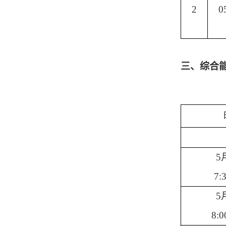
2
0
三、综合
5
7:
5
8:0