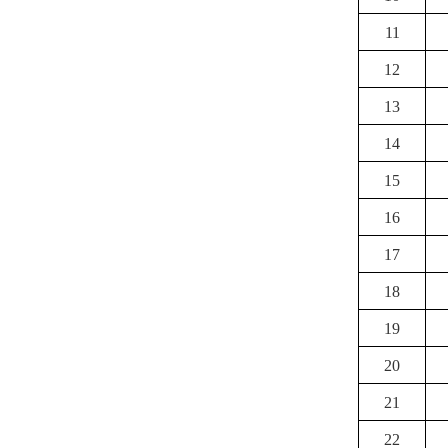
11
12
13
14
15
16
17
18
19
20
21
22