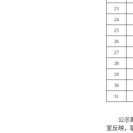
23
24
25
26
27
28
29
30
31
公示
室反映，