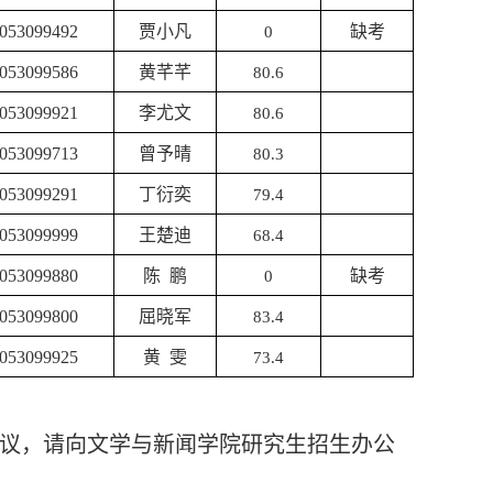
053099492
贾小凡
缺考
0
053099586
黄芊芊
80.6
053099921
李尤文
80.6
053099713
曾予晴
80.3
053099291
丁衍奕
79.4
053099999
王楚迪
68.4
053099880
陈
鹏
缺考
0
053099800
屈晓军
83.4
053099925
黄
雯
73.4
议，请向文学与新闻学院研究生招生办公