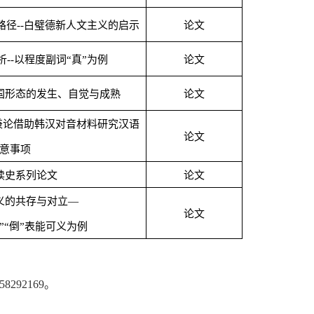
路径
--
白璧德新人文主义的启示
论文
析
--
以程度副词“真”为例
论文
国形态的发生、自觉与成熟
论文
兼论借助韩汉对音材料研究汉语
论文
意事项
读史系列论文
论文
义的共存与对立—
论文
”“倒”表能可义为例
-58292169
。