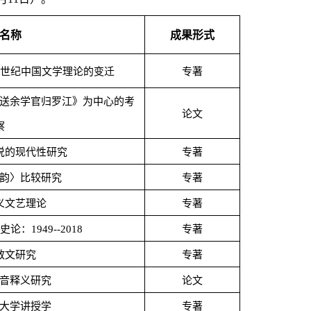
名称
成果形式
世纪中国文学理论的变迁
专著
送余学官归罗江》为中心的考
论文
察
说的现代性研究
专著
韵〉比较研究
专著
义文艺理论
专著
史论：
1949--2018
专著
散文研究
专著
音释义研究
论文
大学讲授学
专著