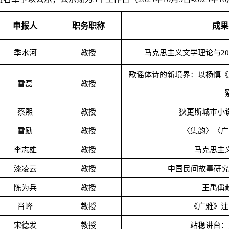
申报人
职务职称
成果
季水河
教授
马克思主义文学理论与
20
歌谣体诗的新境界：以杨慎《
雷磊
教授
蔡熙
教授
狄更斯城市小
雷励
教授
〈集韵〉〈广
李志雄
教授
马克思主
漆凌云
教授
中国民间故事研究
陈为兵
教授
王禹偁
肖峰
教授
《广雅》注
宋德发
教授
站稳讲台：