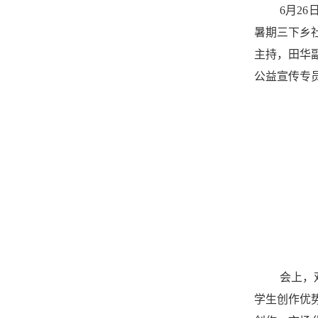
6
月
26
暑期三下乡
主持，田华
公益宣传专
会上，
学生创作优