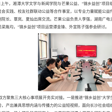
日上午，湘潭大学文学与新闻学院与芒果公益、“锦乡益创”项目
社会实践、校友社群联动公益等合作事宜，以专业力量赋能公益
副院长、覃岚、夏灿出席交流。芒果公益负责人李强，湖南广电
员梁胤均，“锦乡益创”项目运营谭金锋、外宣陈子强参会研讨。
双方聚焦三大核心事项展开务实对接。一是推进“锦乡益创”大
势，产出兼具思想内涵与传播力的公益短视频，面向长沙社会组