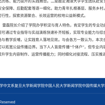
化历练、能力提升的实践舞台。二是敲定湘潭大学学生团队赴安乡
安全保障、后勤配套等逐一细化，助力青年扎根基层、服务乡村。
可行性，探索资源聚合、长效运营的校地公益新模式。
，雷磊院长介绍了学院办学积淀与育人特色，肯定学生的专业功
但可通过专业指导与实战演练快速补齐短板，实现专业能力与综
励与教学反哺，让实践育人落地见效。与会各方一致认为，本次
可以拓宽公益传播边界。当下人人皆是传播“个体户”，但专业内
提升学生内容制作、运营传播能力；同时细化对接流程、压实推
学中文系
复旦大学新闻学院
中国人民大学新闻学院
中国传媒大学
eserved