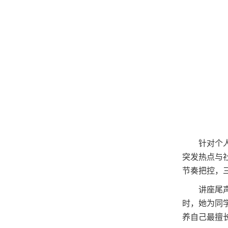
针对个
突发热点与
节奏把控，
讲座尾
时，她为同
养自己最擅