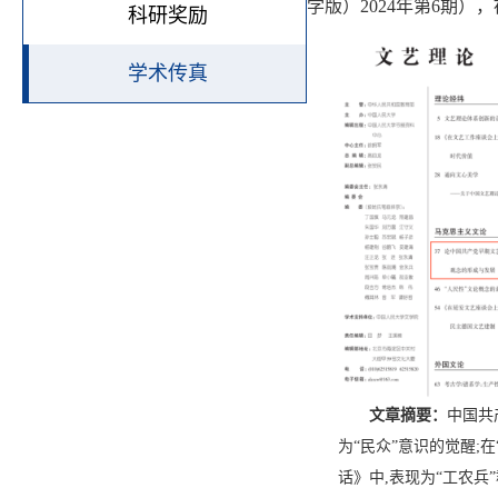
学版）
2024
年第
6
期），
科研奖励
学术传真
文章摘要：
中国共
为
“
民众
”
意识的觉醒
;
在
话》中
,
表现为
“
工农兵
”