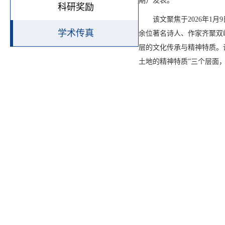
期
）
发表。
科研奖励
该文聚焦于
2026
年
1
月
9
学术传真
余位著名诗人、作家齐聚双
层的文化传承与精神特质。
土地的精神特质
”
三个层面